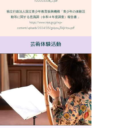
100003338_2.pdf
独立行政法人国立青少年教育振興機構「青少年の体験活
動等に関する意識調（令和４年度調査）報告書 」
https://www.niye.go.jp/wp-
content/uploads/2024/05/gaiyou_R4jiritsu.pdf
​ 芸術体験活動