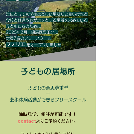
誰にとっても学校は楽しい場所だと良いけれど
学校とは違う心がホッとする場所を求めている
子どもたちのために
2025年2月 練馬区豊玉北に
定員7
名のフリースクール
フォリエ
をオープンしました
​子どもの居場所
子どもの意思尊重型
＋
芸術体験活動ができるフリースクール
随時見学、相談が可能です！
contact
よりご予約ください。