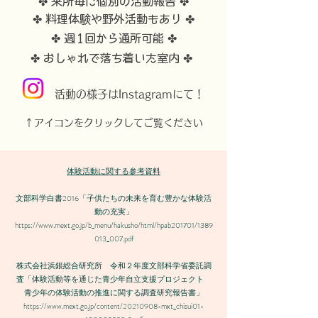
✤ 来所毎に個別の活動報告 ✤
✤ 料理体験や野外活動もあり ✤
✤ 週1回から通所可能 ✤
​
✤ おしゃれで落ち着いた室内 ✤
​活動の様子はInstagramにて！
​↑アイコンをクリックしてご覧ください
体験活動に関する
参考資料
文部科学白書2016「子供たちの未来を育む豊かな体験活
動の充実」
https://www.mext.go.jp/b_menu/hakusho/html/hpab201701/1389
013_007.pdf
株式会社浜銀総合研究所 令和２年度文部科学省委託調
査「体験活動等を通じた青少年自立支援プロジェクト
青少年の体験活動の推進に関する調査研究報告書」
https://www.mext.go.jp/content/20210908-mxt_chisui01-