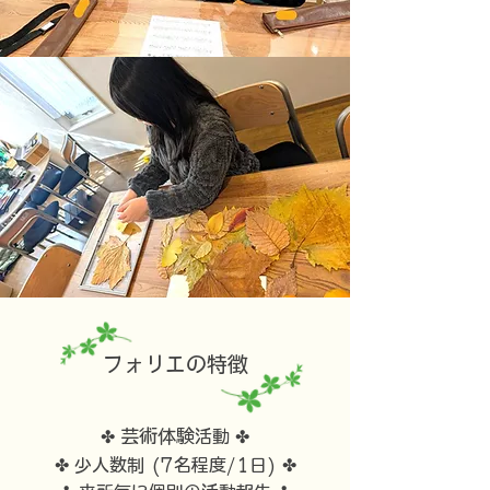
フォリエの特徴
芸術体験
✤
活動 ✤
✤ 少人数制 (7名程度/1日) ✤