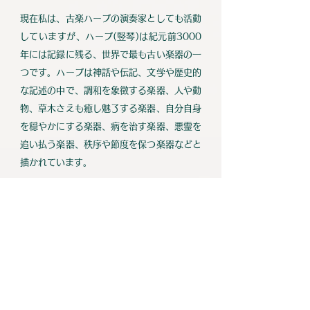
現在私は、古楽ハープの演奏家としても活動
していますが、ハープ(竪琴)は紀元前3000
年には記録に残る、世界で最も古い楽器の一
つです。ハープは神話や伝記、文学や歴史的
な記述の中で、調和を象徴する楽器、人や動
物、草木さえも癒し魅了する楽器、自分自身
を穏やかにする楽器、病を治す楽器、悪霊を
追い払う楽器、秩序や節度を保つ楽器などと
描かれています。
ハープが象徴してきたこれらのイメージは、
はるか昔の神話や文学の中でのみ存在する話
しなのか。この問いは、私が法人を設立した
動機の一つでもあります。
実際にハープの弦に触れ楽器を奏でると、楽
器から広がる振動や残響をダイレクトに感